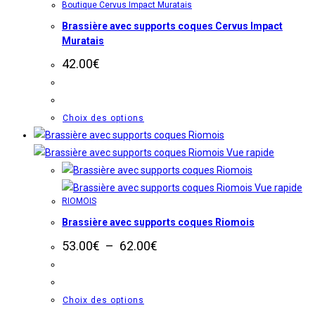
Boutique Cervus Impact Muratais
choisies
Brassière avec supports coques Cervus Impact
sur
Muratais
la
page
42.00
€
du
produit
Ce
Choix des options
produit
a
Vue rapide
plusieurs
variations.
Vue rapide
RIOMOIS
Les
Brassière avec supports coques Riomois
options
peuvent
Plage
53.00
€
–
62.00
€
de
être
prix :
choisies
53.00€
à
sur
Ce
Choix des options
62.00€
la