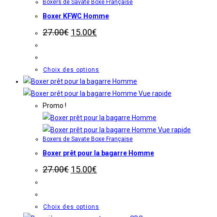
produit
Boxers de Savate Boxe Française
Boxer KFWC Homme
Le
Le
27.00
€
15.00
€
prix
prix
initial
actuel
était :
est :
27.00€.
15.00€.
Ce
Choix des options
produit
a
Vue rapide
plusieurs
Promo !
variations.
Les
Vue rapide
Boxers de Savate Boxe Française
options
Boxer prêt pour la bagarre Homme
peuvent
être
Le
Le
27.00
€
15.00
€
prix
prix
choisies
initial
actuel
sur
était :
est :
27.00€.
15.00€.
la
Ce
Choix des options
page