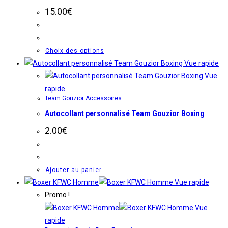
peuvent
15.00
€
être
choisies
sur
Ce
Choix des options
la
produit
Vue rapide
page
a
Vue
du
plusieurs
rapide
produit
Team Gouzior Accessoires
variations.
Autocollant personnalisé Team Gouzior Boxing
Les
options
2.00
€
peuvent
être
choisies
Ajouter au panier
sur
Vue rapide
la
Promo !
page
Vue
du
rapide