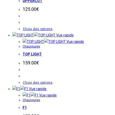
UPPERCUT
variations.
Les
125.00
€
options
peuvent
être
Ce
Choix des options
choisies
produit
Vue rapide
sur
a
Vue rapide
la
Chaussures
plusieurs
page
TOP LIGHT
variations.
du
Les
159.00
€
produit
options
peuvent
être
Ce
Choix des options
choisies
produit
Vue rapide
sur
a
Vue rapide
la
Chaussures
plusieurs
page
F1
variations.
du
Les