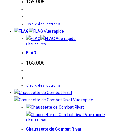
159.00
€
produit
options
peuvent
être
Ce
Choix des options
choisies
produit
Vue rapide
sur
a
Vue rapide
la
Chaussures
plusieurs
page
FLAG
variations.
du
Les
165.00
€
produit
options
peuvent
être
Ce
Choix des options
choisies
produit
sur
a
Vue rapide
la
plusieurs
page
variations.
Vue rapide
du
Chaussures
Les
produit
Chaussette de Combat Rivat
options