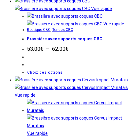
produit
du
a
Vue rapide
produit
plusieurs
variations.
Vue rapide
Boutique CBC
,
Tenues CBC
Les
Brassière avec supports coques CBC
options
peuvent
Plage
53.00
€
–
62.00
€
de
être
prix :
choisies
53.00€
à
sur
Ce
Choix des options
62.00€
la
produit
page
a
du
plusieurs
Vue rapide
produit
variations.
Les
options
peuvent
être
Vue rapide