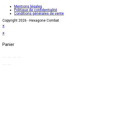
votre
dans
no
Mentions légales
Politique de confidentialité
application
votre
on
Conditions générales de vente
application
Copyright 2026 - Hexagone Combat
×
×
Panier