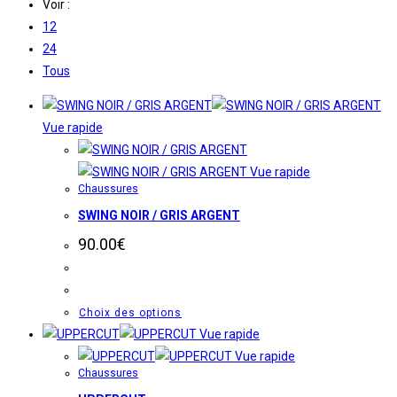
Voir :
12
24
Tous
Vue rapide
Vue rapide
Chaussures
SWING NOIR / GRIS ARGENT
90.00
€
Ce
Choix des options
produit
Vue rapide
a
Vue rapide
Chaussures
plusieurs