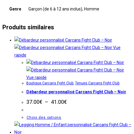
Genre
Garçon (de 6 à 12 ans inclus), Homme
Produits similaires
Vue
rapide
Vue rapide
Boutique Carcans Fight Club
,
Tenues Carcans Fight Club
Débardeur personnalisé Carcans Fight Club – Noir
Plage
37.00
€
–
41.00
€
de
prix :
37.00€
Ce
Choix des options
à
produit
41.00€
a