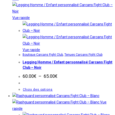
plusieurs
variations.
Les
Vue rapide
options
peuvent
être
choisies
sur
Vue rapide
Boutique Carcans Fight Club
,
Tenues Carcans Fight Club
la
Legging Homme / Enfant personnalisé Carcans Fight
page
Club – Noir
du
Plage
produit
60.00
€
–
65.00
€
de
prix :
60.00€
Ce
Choix des options
à
produit
65.00€
a
Vue
plusieurs
rapide
variations.