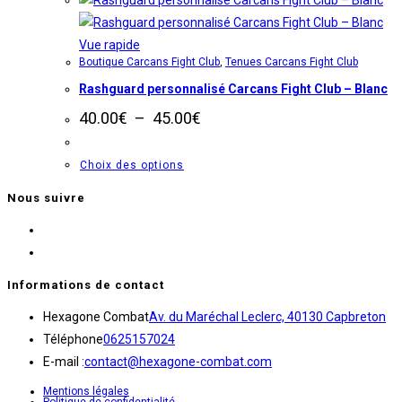
Les
options
Vue rapide
Boutique Carcans Fight Club
,
Tenues Carcans Fight Club
peuvent
Rashguard personnalisé Carcans Fight Club – Blanc
être
choisies
Plage
40.00
€
–
45.00
€
de
sur
prix :
la
40.00€
Ce
Choix des options
à
page
produit
45.00€
Nous suivre
du
a
produit
S’ouvre
plusieurs
dans
S’ouvre
variations.
un
dans
Les
Informations de contact
nouvel
un
options
S’
Hexagone Combat
Av. du Maréchal Leclerc, 40130 Capbreton
onglet
nouvel
peuvent
S’ouvre
da
Téléphone
0625157024
onglet
être
dans
S’ouvre
un
E-mail :
contact@hexagone-combat.com
choisies
votre
dans
no
sur
Mentions légales