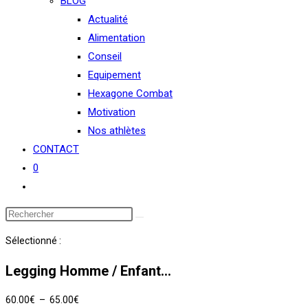
BLOG
Actualité
Alimentation
Conseil
Equipement
Hexagone Combat
Motivation
Nos athlètes
CONTACT
0
Toggle
website
search
Sélectionné :
Legging Homme / Enfant…
Plage
60.00
€
–
65.00
€