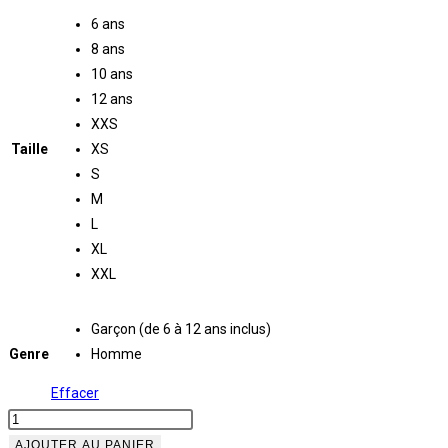
prix :
6 ans
60.00€
8 ans
à
10 ans
12 ans
65.00€
XXS
Taille
XS
S
M
L
XL
XXL
Garçon (de 6 à 12 ans inclus)
Genre
Homme
Effacer
quantité
de
AJOUTER AU PANIER