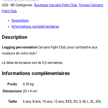
Legging
UGS :
ND
Catégories :
Boutique Carcans Fight Club
,
Tenues Carcans
Homme
Fight Club
/
Description
Enfant
Informations complémentaires
personnalisé
Carcans
Description
Fight
Club
Legging personnalisé
Carcans Fight Club, pour combattre aux
-
couleurs de votre club !
Blanc
Le délai de livraison est de 5,5 semaines.
Informations complémentaires
Poids
0.25 kg
Dimensions
20 × 4 cm
Taille
6 ans, 8 ans, 10 ans, 12 ans, XXS, XS, S, M, L, XL, XXL