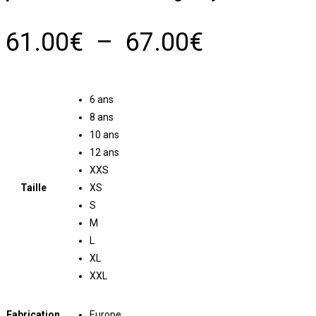
Plage
61.00
€
–
67.00
€
de
prix :
6 ans
61.00€
8 ans
à
10 ans
12 ans
67.00€
XXS
Taille
XS
S
M
L
XL
XXL
Fabrication
Europe