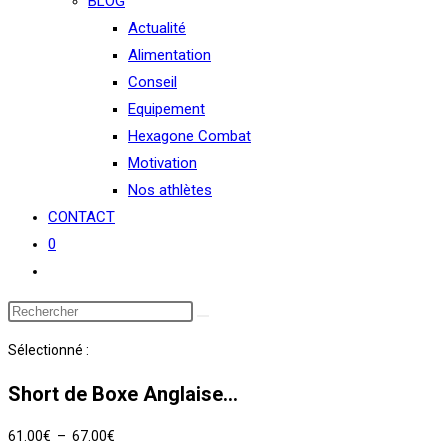
BLOG
Actualité
Alimentation
Conseil
Equipement
Hexagone Combat
Motivation
Nos athlètes
CONTACT
0
Toggle
website
search
Sélectionné :
Short de Boxe Anglaise…
Plage
61.00
€
–
67.00
€