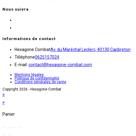
à
produit
page
60.00€
Nous suivre
a
du
S’ouvre
plusieurs
produit
dans
S’ouvre
variations.
un
dans
Les
Informations de contact
nouvel
un
options
S’
Hexagone Combat
Av. du Maréchal Leclerc, 40130 Capbreton
onglet
nouvel
peuvent
S’ouvre
da
Téléphone
0625157024
onglet
être
dans
S’ouvre
un
E-mail :
contact@hexagone-combat.com
choisies
votre
dans
no
sur
Mentions légales
Politique de confidentialité
application
votre
on
la
Conditions générales de vente
application
page
Copyright 2026 - Hexagone Combat
×
du
×
produit
Panier