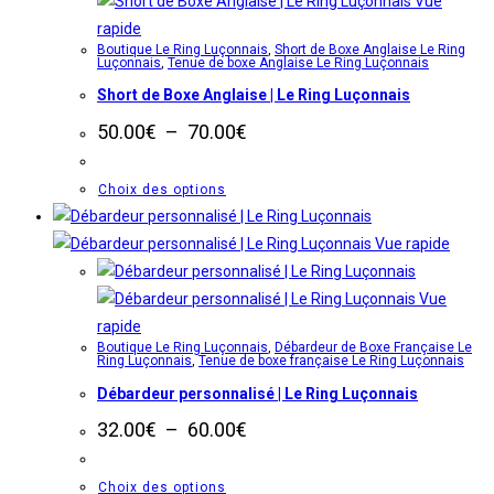
Vue
Les
rapide
Boutique Le Ring Luçonnais
,
Short de Boxe Anglaise Le Ring
options
Luçonnais
,
Tenue de boxe Anglaise Le Ring Luçonnais
peuvent
Short de Boxe Anglaise | Le Ring Luçonnais
être
Plage
50.00
€
–
70.00
€
choisies
de
sur
prix :
50.00€
Ce
Choix des options
la
à
produit
page
70.00€
a
Vue rapide
du
plusieurs
produit
variations.
Vue
Les
rapide
Boutique Le Ring Luçonnais
,
Débardeur de Boxe Française Le
options
Ring Luçonnais
,
Tenue de boxe française Le Ring Luçonnais
peuvent
Débardeur personnalisé | Le Ring Luçonnais
être
Plage
32.00
€
–
60.00
€
choisies
de
sur
prix :
32.00€
Ce
Choix des options
la