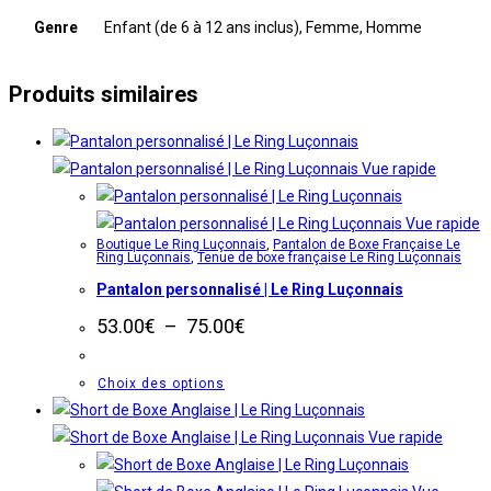
Genre
Enfant (de 6 à 12 ans inclus), Femme, Homme
Produits similaires
Vue rapide
Vue rapide
Boutique Le Ring Luçonnais
,
Pantalon de Boxe Française Le
Ring Luçonnais
,
Tenue de boxe française Le Ring Luçonnais
Pantalon personnalisé | Le Ring Luçonnais
Plage
53.00
€
–
75.00
€
de
prix :
53.00€
Ce
Choix des options
à
produit
75.00€
a
Vue rapide
plusieurs
variations.