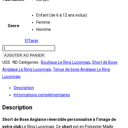
Enfant (de 6 à 12 ans inclus)
Femme
Genre
Homme
Effacer
quantité
de
AJOUTER AU PANIER
Short
UGS :
ND
Catégories :
Boutique Le Ring Luçonnais
,
Short de Boxe
de
Anglaise Le Ring Luçonnais
,
Tenue de boxe Anglaise Le Ring
Boxe
Luçonnais
Anglaise
Description
réversible
Informations complémentaires
personnalisé
|
Description
Le
Ring
Short de Boxe Anglaise réversible personnalisé à l’image de
Luçonnais
votre club
Le Ring Luçonnais. Ce
short
est en Polyester Maille