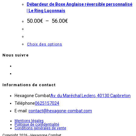
page
Débardeur de Boxe Anglaise réversible personnalisé
du
| Le Ring Luçonnais
produit
Plage
50.00
€
–
56.00
€
de
prix :
50.00€
à
Ce
Choix des options
56.00€
produit
Nous suivre
a
S’ouvre
plusieurs
dans
S’ouvre
variations.
un
dans
Les
Informations de contact
nouvel
un
options
S’
Hexagone Combat
Av. du Maréchal Leclerc, 40130 Capbreton
onglet
nouvel
peuvent
S’ouvre
da
Téléphone
0625157024
onglet
être
dans
S’ouvre
un
E-mail :
contact@hexagone-combat.com
choisies
votre
dans
no
sur
Mentions légales
Politique de confidentialité
application
votre
on
la
Conditions générales de vente
application
page
Copyright 2026 - Hexagone Combat