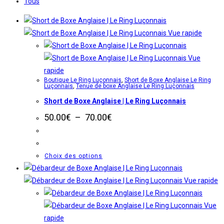
Tous
Vue rapide
Vue
rapide
Boutique Le Ring Luçonnais
,
Short de Boxe Anglaise Le Ring
Luçonnais
,
Tenue de boxe Anglaise Le Ring Luçonnais
Short de Boxe Anglaise | Le Ring Luçonnais
Plage
50.00
€
–
70.00
€
de
prix :
50.00€
à
Ce
Choix des options
70.00€
produit
a
Vue rapide
plusieurs
variations.
Vue
Les
rapide