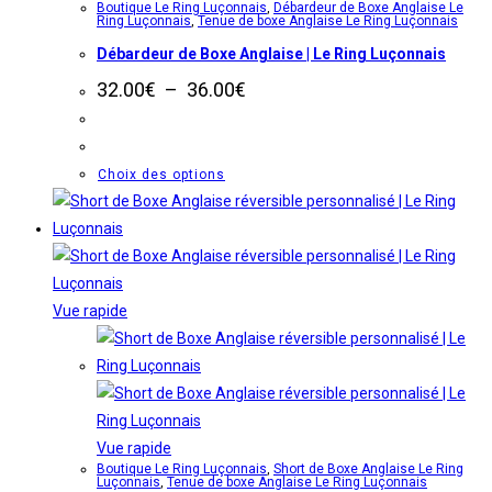
Boutique Le Ring Luçonnais
,
Débardeur de Boxe Anglaise Le
options
Ring Luçonnais
,
Tenue de boxe Anglaise Le Ring Luçonnais
peuvent
Débardeur de Boxe Anglaise | Le Ring Luçonnais
être
Plage
32.00
€
–
36.00
€
choisies
de
sur
prix :
32.00€
la
à
Ce
Choix des options
page
36.00€
produit
du
a
produit
plusieurs
variations.
Les
Vue rapide
options
peuvent
être
choisies
sur
Vue rapide
Boutique Le Ring Luçonnais
,
Short de Boxe Anglaise Le Ring
la
Luçonnais
,
Tenue de boxe Anglaise Le Ring Luçonnais