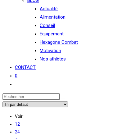
BLOG
Actualité
Alimentation
Conseil
Equipement
Hexagone Combat
Motivation
Nos athlètes
CONTACT
0
Toggle
website
search
Voir :
12
24