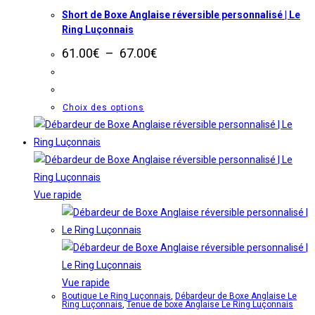
page
Short de Boxe Anglaise réversible personnalisé | Le
du
Ring Luçonnais
produit
Plage
61.00
€
–
67.00
€
de
prix :
61.00€
à
Ce
Choix des options
67.00€
produit
a
plusieurs
variations.
Les
Vue rapide
options
peuvent
être
choisies
sur
Vue rapide
Boutique Le Ring Luçonnais
,
Débardeur de Boxe Anglaise Le
la
Ring Luçonnais
,
Tenue de boxe Anglaise Le Ring Luçonnais